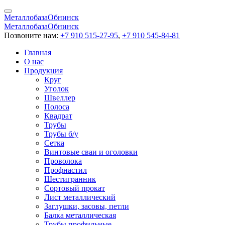
Металлобаза
Обнинск
Металлобаза
Обнинск
Позвоните нам:
+7 910 515-27-95
,
+7 910 545-84-81
Главная
О нас
Продукция
Круг
Уголок
Швеллер
Полоса
Квадрат
Трубы
Трубы б/у
Сетка
Винтовые сваи и оголовки
Проволока
Профнастил
Шестигранник
Сортовый прокат
Лист металлический
Заглушки, засовы, петли
Балка металлическая
Трубы профильные